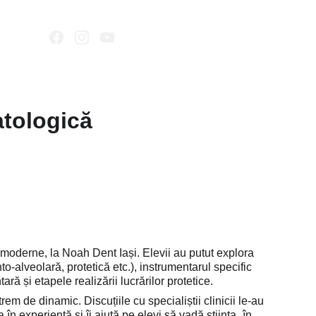
Coș cu lucruri bune
atologică
e moderne, la Noah Dent Iași. Elevii au putut explora 
nto-alveolară, protetică etc.), instrumentarul specific 
ă și etapele realizării lucrărilor protetice. 
m de dinamic. Discuțiile cu specialiștii clinicii le-au 
în experiență și îi ajută pe elevi să vadă știința „în 