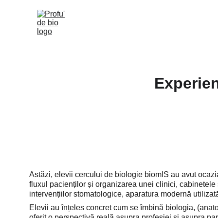
Despre mine
Resurse
Produse
Blog
C
Experien
Astăzi, elevii cercului de biologie biomIS au avut ocazi
fluxul pacienților și organizarea unei clinici, cabinetele 
intervențiilor stomatologice, aparatura modernă utilizată 
Elevii au înțeles concret cum se îmbină biologia, (anato
oferit o perspectivă reală asupra profesiei și asupra parc