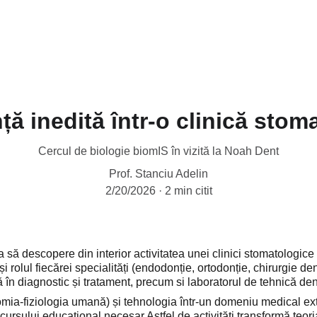
ontact
ță inedită într-o clinică stom
Cercul de biologie biomIS în vizită la Noah Dent
Prof. Stanciu Adelin
2/20/2026
2 min citit
a să descopere din interior activitatea unei clinici stomatologic
și rolul fiecărei specialități (endodonție, ortodonție, chirurgie de
în diagnostic și tratament, precum si laboratorul de tehnică dentar
mia-fiziologia umană) și tehnologia într-un domeniu medical extre
ursului educațional necesar Astfel de activități transformă teoria 