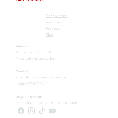
formularul de contact.
Despre mine
Resurse 
Produse
Blog
Adresa
Str. Bacinschi 2, bl. CL16
Municipiul Iași, Județul Iași
Contact:
email: stanciu.adelin.sa@gmail.com
telefon: 0746 060 212
Ne găsiți și online 
Pe următoarele platforme de social media