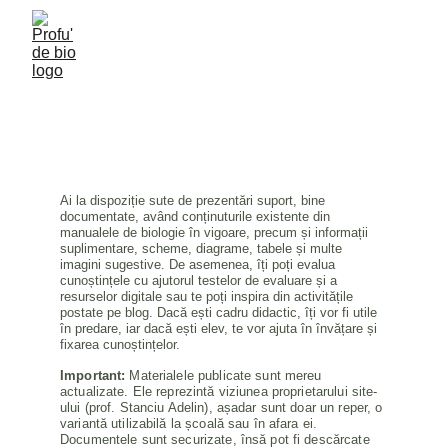
CLASA A VI-A
Ai la dispoziție sute de prezentări suport, bine 
documentate, având conținuturile existente din 
manualele de biologie în vigoare, precum și informații 
suplimentare, scheme, diagrame, tabele și multe 
imagini sugestive. De asemenea, îți poți evalua 
cunoștințele cu ajutorul testelor de evaluare și a 
resurselor digitale sau te poți inspira din activitățile 
postate pe blog. Dacă ești cadru didactic, îți vor fi utile 
în predare, iar dacă ești elev, te vor ajuta în învățare și 
fixarea cunoștințelor.
Important:
 Materialele publicate sunt mereu 
actualizate. Ele reprezintă viziunea proprietarului site-
ului (prof. Stanciu Adelin), așadar sunt doar un reper, o 
variantă utilizabilă la școală sau în afara ei. 
Documentele sunt securizate, însă pot fi descărcate 