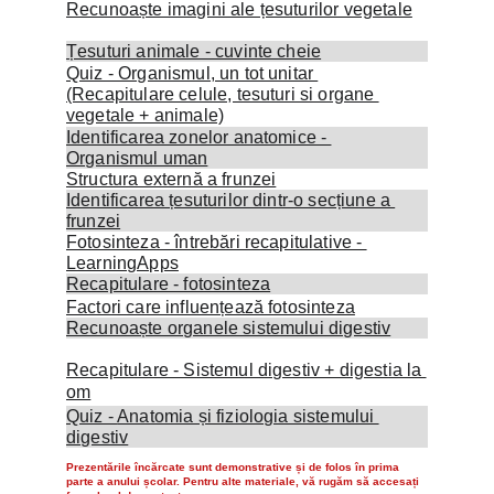
Recunoaște imagini ale țesuturilor vegetale
Țesuturi animale - cuvinte cheie
Quiz - Organismul, un tot unitar 
(Recapitulare celule, tesuturi si organe 
vegetale + animale)
Identificarea zonelor anatomice - 
Organismul uman
Structura externă a frunzei
Identificarea țesuturilor dintr-o secțiune a 
frunzei
Fotosinteza - întrebări recapitulative - 
LearningApps
Recapitulare - fotosinteza
Factori care influențează fotosinteza
Recunoaște organele sistemului digestiv
Recapitulare - Sistemul digestiv + digestia la 
om
Quiz - 
Anatomia și fiziologia sistemului 
digestiv
Prezentările încărcate sunt demonstrative și de folos în prima 
parte a anului școlar. Pentru alte materiale, vă rugăm să accesați 