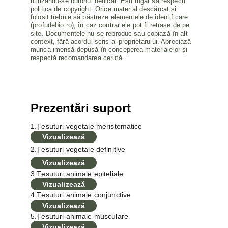
utilizându-se butonul dedicat. Ești rugat să respecți 
politica de copyright. Orice material descărcat și 
folosit trebuie să păstreze elementele de identificare 
(profudebio.ro), în caz contrar ele pot fi retrase de pe 
site. Documentele nu se reproduc sau copiază în alt 
context, fără acordul scris al proprietarului. Apreciază 
munca imensă depusă în conceperea materialelor și 
respectă recomandarea cerută.
Prezentări suport
1.Țesuturi vegetale meristematice
Vizualizează
2.Țesuturi vegetale definitive
Vizualizează
3.Țesuturi animale epiteliale
Vizualizează
4.Țesuturi animale conjunctive
Vizualizează
5.Țesuturi animale musculare
Vizualizează