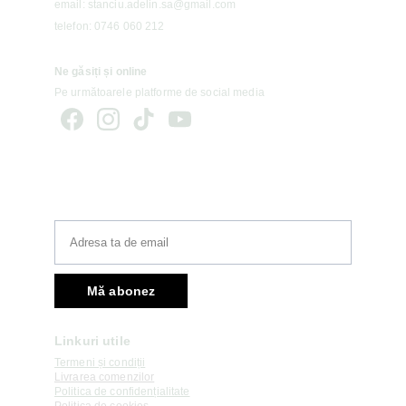
email: stanciu.adelin.sa@gmail.com
telefon: 0746 060 212
Ne găsiți și online 
Pe următoarele platforme de social media
Newsletter
Mă abonez
Linkuri utile
Termeni și condiții
Livrarea comenzilor
Politica de confidențialitate