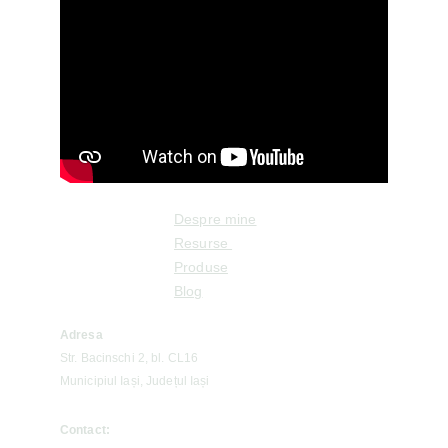
Despre mine
Resurse 
Produse
Blog
Adresa
Str. Bacinschi 2, bl. CL16
Municipiul Iași, Județul Iași
Contact: