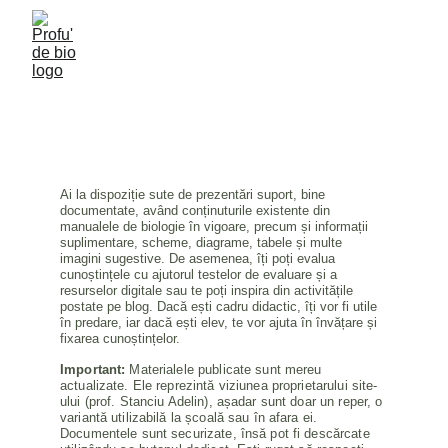
CLASA A X-A
Ai la dispoziție sute de prezentări suport, bine 
documentate, având conținuturile existente din 
manualele de biologie în vigoare, precum și informații 
suplimentare, scheme, diagrame, tabele și multe 
imagini sugestive. De asemenea, îți poți evalua 
cunoștințele cu ajutorul testelor de evaluare și a 
resurselor digitale sau te poți inspira din activitățile 
postate pe blog. Dacă ești cadru didactic, îți vor fi utile 
în predare, iar dacă ești elev, te vor ajuta în învățare și 
fixarea cunoștințelor.
Important:
 Materialele publicate sunt mereu 
actualizate. Ele reprezintă viziunea proprietarului site-
ului (prof. Stanciu Adelin), așadar sunt doar un reper, o 
variantă utilizabilă la școală sau în afara ei. 
Documentele sunt securizate, însă pot fi descărcate 