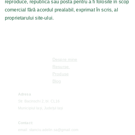
reproduce, republica sau posta pentru a fi folosite în scop
comercial fără acordul prealabil, exprimat în scris, al
proprietarului site-ului.
Despre mine
Resurse 
Produse
Blog
Adresa
Str. Bacinschi 2, bl. CL16
Municipiul Iași, Județul Iași
Contact:
email: stanciu.adelin.sa@gmail.com