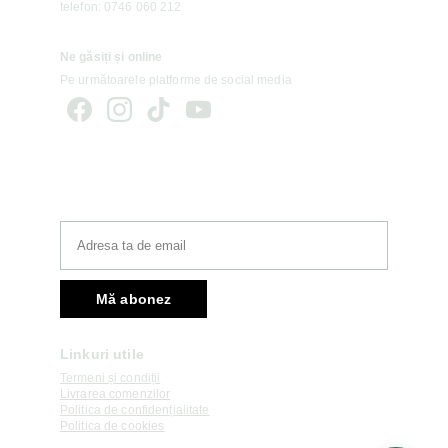
telefon: 0746 060 212
Ne găsiți și online 
Pe următoarele platforme de social media
Newsletter
Mă abonez
Linkuri utile
Termeni și condiții
Livrarea comenzilor
Politica de confidențialitate
Politica de cookies