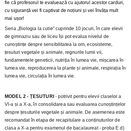
fie că profesorul te evaluează cu ajutorul acestor carduri,
cu siguranță vei fi captivat de noțiuni și vei învăța mult
mai ușor!
Seria „Biologia la cutie” cuprinde 10 jocuri, în care elevii
de gimnaziu sau de liceu își pot evalua nivelul de
cunoștințe despre sensibilitatea la om, ecosisteme,
țesuturi vegetale și animale, regnurile lumii vii,
fundamentele geneticii, nutriția în lumea vie, mișcarea în
lumea vie, reproducerea la plante și animale, respirația în
lumea vie, circulația în lumea vie.
MODEL 2 - ȚESUTURI
- potrivit pentru elevii claselor a
VI-a și a X-a, în consolidarea sau evaluarea cunoștințelor
despre țesuturile vegetale și animale. De asemenea este
recomandat în etapa de recapitulare a conținuturilor de
clasa a X-a pentru examenul de bacalaureat - proba E d)