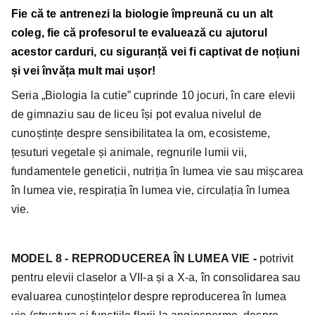
Fie că te antrenezi la biologie împreună cu un alt
coleg, fie că profesorul te evaluează cu ajutorul
acestor carduri, cu siguranță vei fi captivat de noțiuni
și vei învăța mult mai ușor!
Seria „Biologia la cutie” cuprinde 10 jocuri, în care elevii
de gimnaziu sau de liceu își pot evalua nivelul de
cunoștințe despre sensibilitatea la om, ecosisteme,
țesuturi vegetale și animale, regnurile lumii vii,
fundamentele geneticii, nutriția în lumea vie sau mișcarea
în lumea vie, respirația în lumea vie, circulația în lumea
vie.
MODEL 8 - REPRODUCEREA ÎN LUMEA VIE -
potrivit
pentru elevii claselor a VII-a și a X-a, în consolidarea sau
evaluarea cunoștințelor despre reproducerea în lumea