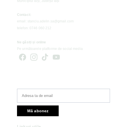
Municipiul Iași, Județul Iași
Contact:
email: stanciu.adelin.sa@gmail.com
telefon: 0746 060 212
Ne găsiți și online 
Pe următoarele platforme de social media
Newsletter
Mă abonez
Linkuri utile