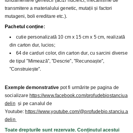
fundamentele geneticii (acizi nucleici, mecanisme de
transmitere a materialului genetic, mutații și factori
mutageni, boli ereditare etc.).
Pachetul conține:
cutie personalizată 10 cm x 15 cm x 5 cm, realizată
din carton dur, lucios;
64 de carduri color, din carton dur, cu sarcini diverse
de tipul ”Mimează”, ”Descrie”, ”Recunoaște”,
”Construiește”.
Exemple demonstrative
pot fi urmărite pe pagina de
socializare
https://www.facebook.com/profudebiostanciua
delin
și pe canalul de
Youtube:
https://www.youtube.com/@profudebio.stanciu.a
delin
Toate drepturile sunt rezervate. Conținutul acestui