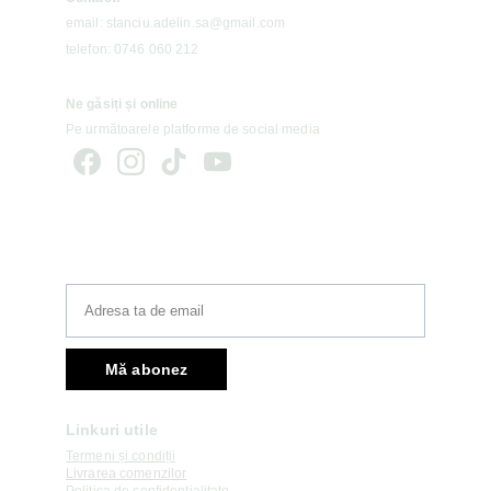
email: stanciu.adelin.sa@gmail.com
telefon: 0746 060 212
Ne găsiți și online 
Pe următoarele platforme de social media
Newsletter
Mă abonez
Linkuri utile
Termeni și condiții
Livrarea comenzilor