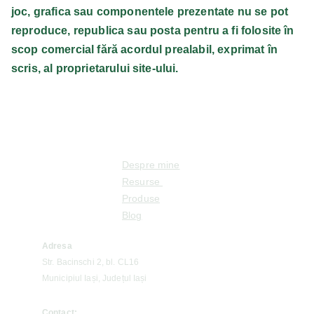
joc, grafica sau componentele prezentate nu se pot
reproduce, republica sau posta pentru a fi folosite în
scop comercial fără acordul prealabil, exprimat în
scris, al proprietarului site-ului.
Despre mine
Resurse 
Produse
Blog
Adresa
Str. Bacinschi 2, bl. CL16
Municipiul Iași, Județul Iași
Contact: