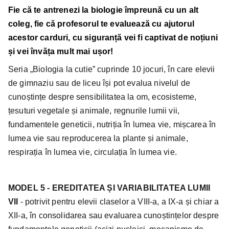
Fie că te antrenezi la biologie împreună cu un alt
coleg, fie că profesorul te evaluează cu ajutorul
acestor carduri, cu siguranță vei fi captivat de noțiuni
și vei învăța mult mai ușor!
Seria „Biologia la cutie” cuprinde 10 jocuri, în care elevii
de gimnaziu sau de liceu își pot evalua nivelul de
cunoștințe despre sensibilitatea la om, ecosisteme,
țesuturi vegetale și animale, regnurile lumii vii,
fundamentele geneticii, nutriția în lumea vie, mișcarea în
lumea vie sau reproducerea la plante și animale,
respirația în lumea vie, circulația în lumea vie.
MODEL 5 - EREDITATEA ȘI VARIABILITATEA LUMII
VII
- potrivit pentru elevii claselor a VIII-a, a IX-a și chiar a
XII-a, în consolidarea sau evaluarea cunoștințelor despre